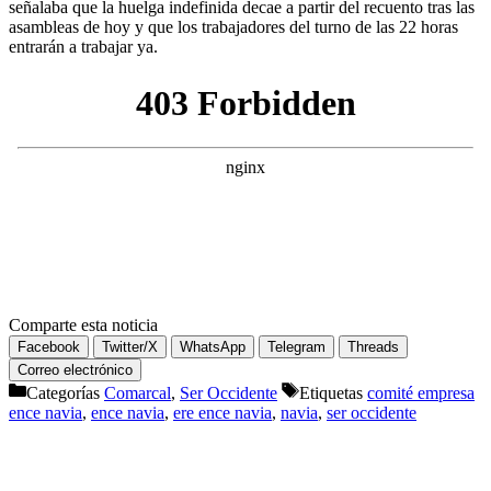
señalaba que la huelga indefinida decae a partir del recuento tras las
asambleas de hoy y que los trabajadores del turno de las 22 horas
entrarán a trabajar ya.
Comparte esta noticia
Facebook
Twitter/X
WhatsApp
Telegram
Threads
Correo electrónico
Categorías
Comarcal
,
Ser Occidente
Etiquetas
comité empresa
ence navia
,
ence navia
,
ere ence navia
,
navia
,
ser occidente